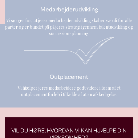
Medarbejderudvikling
Vi sørger for, at jeres medarbejderudvikling skaber værdi for alle
parter og er bundet på på jeres strategi igennem talentudvikling og
succession-planning.
Outplacement
Vi hjælper jeres medarbejdere godt videre i form af et
outplacementforløb i tilfælde af at en afskedigelse.
VIL DU HØRE, HVORDAN VI KAN HJÆLPE DIN
VIRKSOMHED?